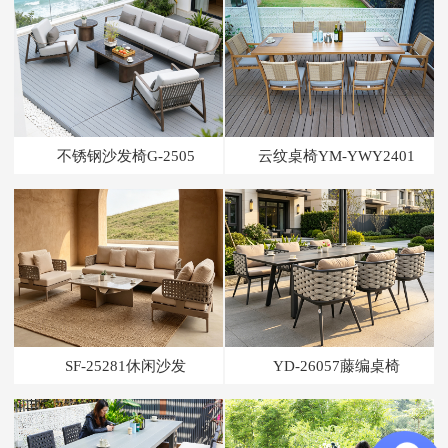
不锈钢沙发椅G-2505
云纹桌椅YM-YWY2401
SF-25281休闲沙发
YD-26057藤编桌椅